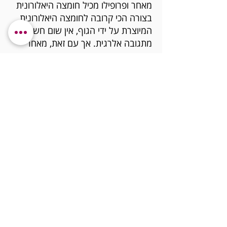
מאחר ופרופילו מכיל חומצה היאלורונית
בצורה הכי קרובה לחומצה היאלורונית
המיוצרת על ידי הגוף, אין שום חשש
מתגובה אלרגית. אך עם זאת, מאחר
ומדובר בזריקה במקרים נדירים מאד
ייתכנו שטפי דם שייעלמו לאחר מספר
ימים.
בכל מקרה של תחושת אי נוחות או
תופעות חריגות אחרות ניתן ליצור איתי
קשר 24/7 להתייעצות והנחיות.
חזרה לאנטי אייג'ינג >